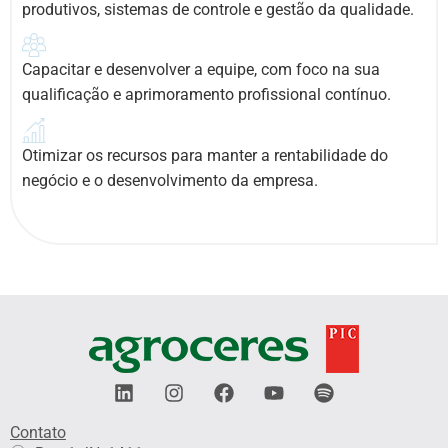
produtivos, sistemas de controle e gestão da qualidade.
Capacitar e desenvolver a equipe, com foco na sua
qualificação e aprimoramento profissional contínuo.
Otimizar os recursos para manter a rentabilidade do
negócio e o desenvolvimento da empresa.
L
I
F
Y
S
i
n
a
o
p
n
s
c
u
o
Contato
k
t
e
t
t