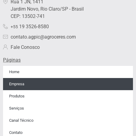
Rua 1 JN, 1411
e
a
b
u
i
Jardim Novo, Rio Claro/SP - Brasil
d
g
o
b
f
i
r
o
e
y
CEP: 13502-741
n
a
k
19 3526-8580
+55
m
contato.agpic@agroceres.com
Fale Conosco
Páginas
Home
Empresa
Produtos
Serviços
Canal Técnico
Contato