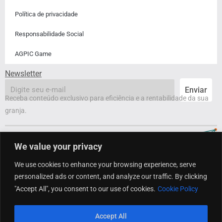
Política de privacidade
Responsabilidade Social
AGPIC Game
Newsletter
email
Enviar
Receba conteúdo exclusivo para eficiência e a rentabilidade da sua
granja.
We value your privacy
We use cookies to enhance your browsing experience, serve
personalized ads or content, and analyze our traffic. By clicking
"Accept All", you consent to our use of cookies.
Cookie Policy
Copyright @ 2023 Agroceres PIC. Todos os direitos reservados.
Accept All