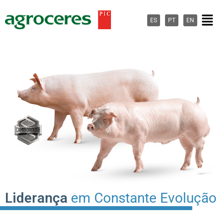
Ir
Men
para
ES
PT
EN
o
conteúdo
Liderança
em Constante Evolução