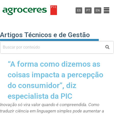
Ir
Men
para
ES
PT
EN
o
conteúdo
Artigos Técnicos e de Gestão
“A forma como dizemos as
coisas impacta a percepção
do consumidor”, diz
especialista da PIC
Inovação só vira valor quando é compreendida. Como
traduzir ciência em linguagem simples pode aumentar a