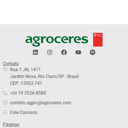
L
I
F
Y
S
i
n
a
o
p
n
s
c
u
o
Contato
k
t
e
t
t
Rua 1 JN, 1411
e
a
b
u
i
Jardim Novo, Rio Claro/SP - Brasil
d
g
o
b
f
i
r
o
e
y
CEP: 13502-741
n
a
k
19 3526-8580
+55
m
contato.agpic@agroceres.com
Fale Conosco
Páginas