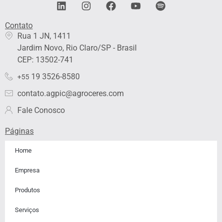
L
I
F
Y
S
i
n
a
o
p
n
s
c
u
o
Contato
k
t
e
t
t
Rua 1 JN, 1411
e
a
b
u
i
Jardim Novo, Rio Claro/SP - Brasil
d
g
o
b
f
i
r
o
e
y
CEP: 13502-741
n
a
k
19 3526-8580
+55
m
contato.agpic@agroceres.com
Fale Conosco
Páginas
Home
Empresa
Produtos
Serviços