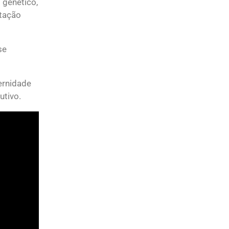
 genético,
ctação
se
ernidade
utivo.