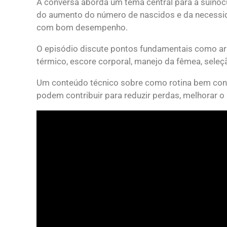
A conversa aborda um tema central para a suinocu
do aumento do número de nascidos e da necessid
com bom desempenho.
O episódio discute pontos fundamentais como arr
térmico, escore corporal, manejo da fêmea, seleç
Um conteúdo técnico sobre como rotina bem con
podem contribuir para reduzir perdas, melhorar o