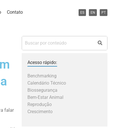
o
Contato
ES
EN
PT
em
Acesso rápido:
Benchmarking
 a
Calendário Técnico
Biossegurança
Bem-Estar Animal
Reprodução
a falar
Crescimento