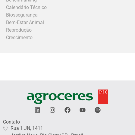
Calendário Técnico
Biossegurança
Bem-Estar Animal
Reprodução
Crescimento
L
I
F
Y
S
i
n
a
o
p
n
s
c
u
o
Contato
k
t
e
t
t
Rua 1 JN, 1411
e
a
b
u
i