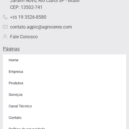
Jardim Novo, Rio Claro/SP - Brasil
d
g
o
b
f
i
r
o
e
y
CEP: 13502-741
n
a
k
19 3526-8580
+55
m
contato.agpic@agroceres.com
Fale Conosco
Páginas
Home
Empresa
Produtos
Serviços
Canal Técnico
Contato