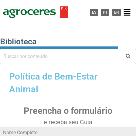
Ir
Men
para
ES
PT
EN
o
conteúdo
Biblioteca
Política de Bem-Estar
Animal
Preencha o formulário
e receba seu Guia