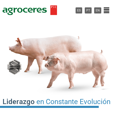
Ir
Men
al
ES
PT
EN
contenido
Liderazgo
en Constante Evolución