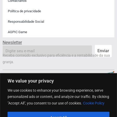
Contactanos​
Política de privacidade
Responsabilidade Social
AGPIC Game
Newsletter
email
Enviar
Receba conteúdo exclusivo para eficiência e a rentabilidade da sua
granja.
We value your privacy
We use cookies to enhance your browsing experience, serve
personalized ads or content, and analyze our traffic. By clicking
"Accept All", you consent to our use of cookies.
Cookie Policy
Copyright @ 2023 Agroceres PIC. Todos os direitos reservados.