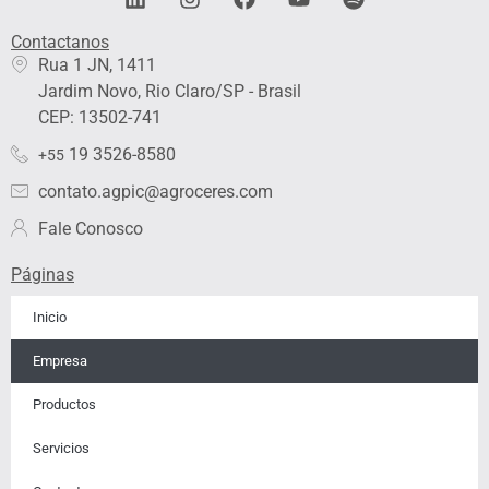
i
n
a
o
p
n
s
c
u
o
Contactanos​
k
t
e
t
t
Rua 1 JN, 1411
e
a
b
u
i
Jardim Novo, Rio Claro/SP - Brasil
d
g
o
b
f
i
r
o
e
y
CEP: 13502-741
n
a
k
19 3526-8580
+55
m
contato.agpic@agroceres.com
Fale Conosco
Páginas
Inicio
Empresa
Productos
Servicios