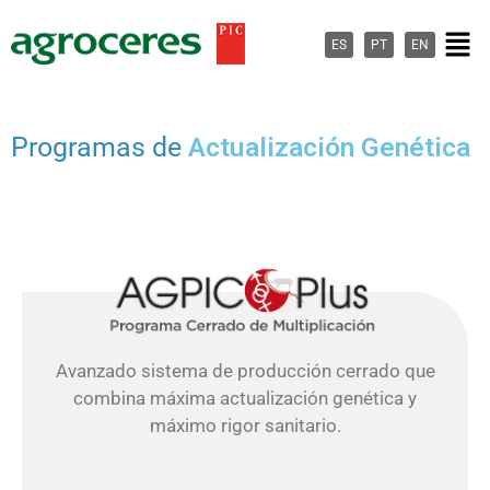
Ir
Men
al
ES
PT
EN
contenido
Programas de
Actualización Genética
Avanzado sistema de producción cerrado que
combina máxima actualización genética y
máximo rigor sanitario.