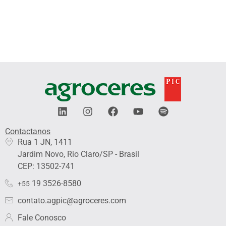
L
I
F
Y
S
i
n
a
o
p
n
s
c
u
o
Contactanos​
k
t
e
t
t
Rua 1 JN, 1411
e
a
b
u
i
Jardim Novo, Rio Claro/SP - Brasil
d
g
o
b
f
i
r
o
e
y
CEP: 13502-741
n
a
k
19 3526-8580
+55
m
contato.agpic@agroceres.com
Fale Conosco