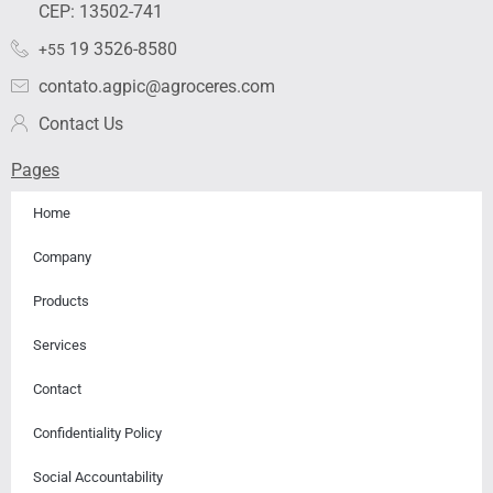
i
r
o
e
y
CEP: 13502-741
n
a
k
19 3526-8580
+55
m
contato.agpic@agroceres.com
Contact Us
Pages
Home
Company
Products
Services
Contact
Confidentiality Policy
Social Accountability