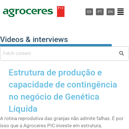
Ir
Men
para
ES
PT
EN
o
conteúdo
Videos & interviews
Estrutura de produção e
capacidade de contingência
no negócio de Genética
Líquida
A rotina reprodutiva das granjas não admite falhas. É por
isso que a Agroceres PIC investe em estrutura,