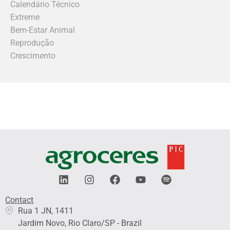
Calendário Técnico
Extreme
Bem-Estar Animal
Reprodução
Crescimento
L
I
F
Y
S
i
n
a
o
p
n
s
c
u
o
Contact
k
t
e
t
t
Rua 1 JN, 1411
e
a
b
u
i
Jardim Novo, Rio Claro/SP - Brazil
d
g
o
b
f