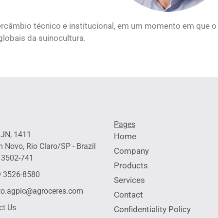
tercâmbio técnico e institucional, em um momento em que o 
lobais da suinocultura.
Pages
 JN, 1411
Home
 Novo, Rio Claro/SP - Brazil
Company
13502-741
Products
 3526-8580
Services
to.agpic@agroceres.com
Contact
ct Us
Confidentiality Policy