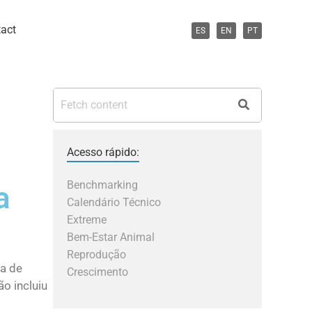
act
ES
EN
PT
Acesso rápido:
Benchmarking
a
Calendário Técnico
Extreme
Bem-Estar Animal
Reprodução
a de
Crescimento
o incluiu