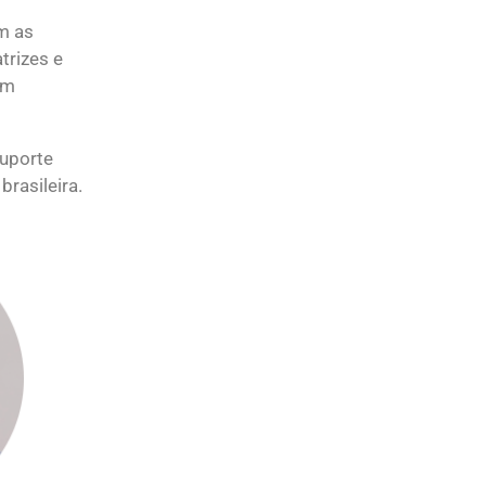
am as
trizes e
om
suporte
rasileira.