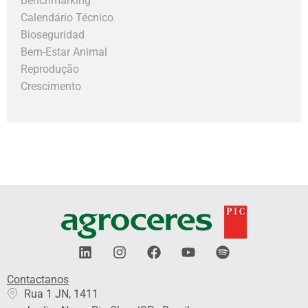
Benchmarking
Calendário Técnico
Bioseguridad
Bem-Estar Animal
Reprodução
Crescimento
L
I
F
Y
S
i
n
a
o
p
n
s
c
u
o
Contactanos​
k
t
e
t
t
Rua 1 JN, 1411
e
a
b
u
i