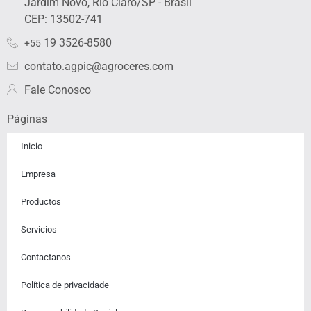
Jardim Novo, Rio Claro/SP - Brasil
d
g
o
b
f
i
r
o
e
y
CEP: 13502-741
n
a
k
19 3526-8580
+55
m
contato.agpic@agroceres.com
Fale Conosco
Páginas
Inicio
Empresa
Productos
Servicios
Contactanos​
Política de privacidade