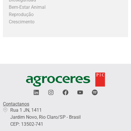
Bem-Estar Animal
Reprodução
Crescimento
L
I
F
Y
S
i
n
a
o
p
n
s
c
u
o
Contactanos​
k
t
e
t
t
Rua 1 JN, 1411
e
a
b
u
i
Jardim Novo, Rio Claro/SP - Brasil
d
g
o
b
f
i
r
o
e
y
CEP: 13502-741
n
a
k