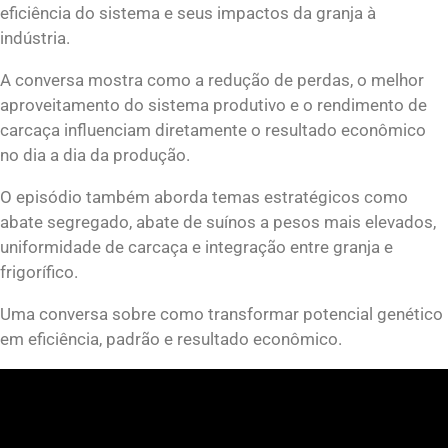
eficiência do sistema e seus impactos da granja à
indústria.
A conversa mostra como a redução de perdas, o melhor
aproveitamento do sistema produtivo e o rendimento de
carcaça influenciam diretamente o resultado econômico
no dia a dia da produção.
O episódio também aborda temas estratégicos como
abate segregado, abate de suínos a pesos mais elevados,
uniformidade de carcaça e integração entre granja e
frigorífico.
Uma conversa sobre como transformar potencial genético
em eficiência, padrão e resultado econômico.