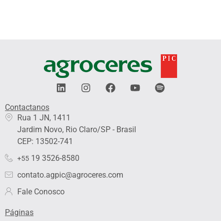
L
I
F
Y
S
i
n
a
o
p
n
s
c
u
o
Contactanos​
k
t
e
t
t
Rua 1 JN, 1411
e
a
b
u
i
Jardim Novo, Rio Claro/SP - Brasil
d
g
o
b
f
i
r
o
e
y
CEP: 13502-741
n
a
k
19 3526-8580
+55
m
contato.agpic@agroceres.com
Fale Conosco
Páginas