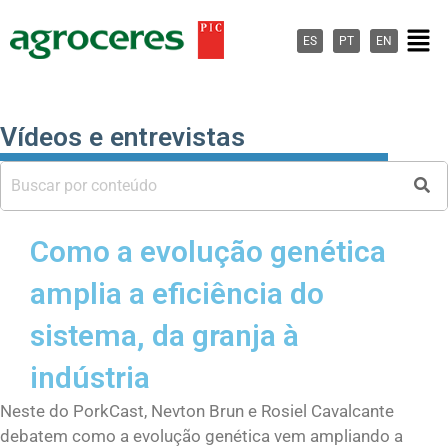
Ir
Men
al
ES
PT
EN
contenido
Vídeos e entrevistas
Como a evolução genética
amplia a eficiência do
sistema, da granja à
indústria
Neste do PorkCast, Nevton Brun e Rosiel Cavalcante
debatem como a evolução genética vem ampliando a