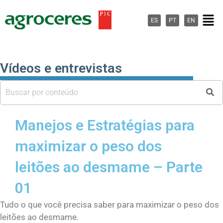
Ir
Men
al
ES
PT
EN
contenido
Vídeos e entrevistas
Manejos e Estratégias para
maximizar o peso dos
leitões ao desmame – Parte
01
Tudo o que você precisa saber para maximizar o peso dos
leitões ao desmame.